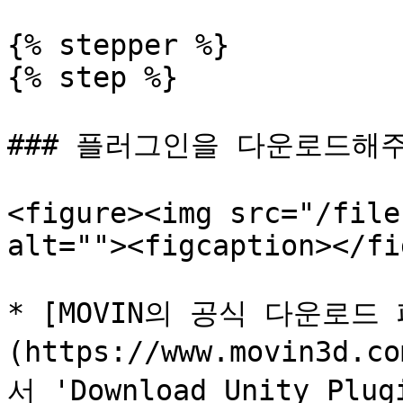
{% stepper %}

{% step %}

### 플러그인을 다운로드해주
<figure><img src="/file
alt=""><figcaption></fi
* [MOVIN의 공식 다운로드
(https://www.movin3d.c
서 'Download Unity Pl