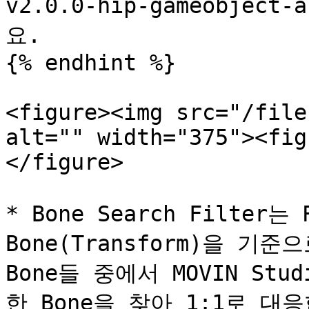
v2.0.0-hip-gameobject
요.

{% endhint %}

<figure><img src="/file
alt="" width="375"><fig
</figure>

* Bone Search Filter는
Bone(Transform)을 기
Bone들 중에서 MOVIN S
한 Bone을 찾아 1:1로 대응합