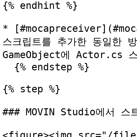
{% endhint %}

* [#mocapreceiver](#mo
스크립트를 추가한 동일한 방법
GameObject에 Actor.c
  {% endstep %}

{% step %}

### MOVIN Studio에서
<figure><img src="/file