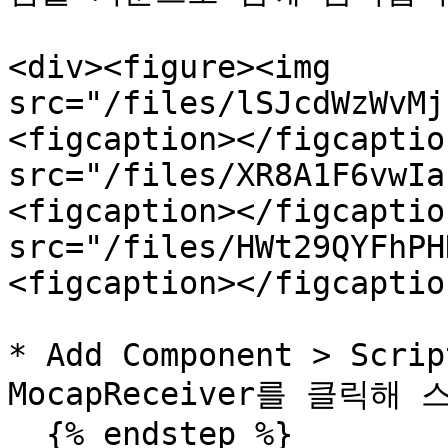
<div><figure><img 
src="/files/lSJcdWzWvMj
<figcaption></figcaptio
src="/files/XR8A1F6vwIa
<figcaption></figcaptio
src="/files/HWt29QYFhPH
<figcaption></figcaptio
* Add Component > Scrip
MocapReceiver를 클릭해
  {% endstep %}
