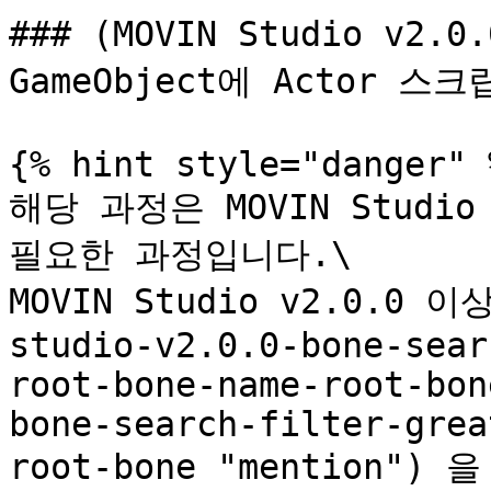
### (MOVIN Studio v2.
GameObject에 Actor 
{% hint style="danger" %
해당 과정은 MOVIN Studi
필요한 과정입니다.\

MOVIN Studio v2.0.0
studio-v2.0.0-bone-sear
root-bone-name-root-bon
bone-search-filter-grea
root-bone "mention")