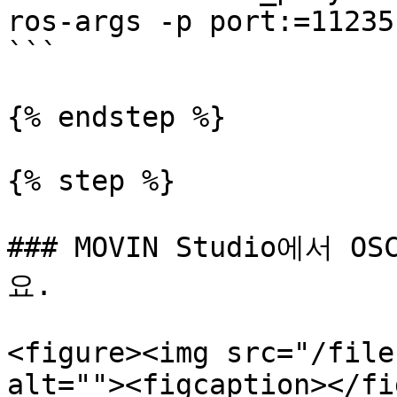
ros-args -p port:=11235
```

{% endstep %}

{% step %}

### MOVIN Studio에서
요.

<figure><img src="/file
alt=""><figcaption></fi