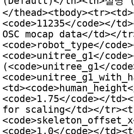
(Default)</th><th>설명 (
</thead><tbody><tr><td>
<code>11235</code></td>
OSC mocap data</td></tr
<code>robot_type</code>
<code>unitree_g1</code>
(<code>unitree_g1</code>
<code>unitree_g1_with_h
<td><code>human_height<
<code>1.75</code></td><
for scaling</td></tr><t
<code>skeleton_offset_x
<code>1.0</code></td><t