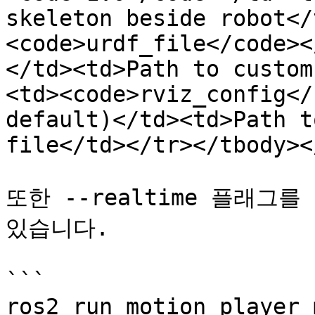
skeleton beside robot</
<code>urdf_file</code><
</td><td>Path to custom
<td><code>rviz_config</
default)</td><td>Path t
file</td></tr></tbody><
또한 --realtime 플래그
있습니다.

```

ros2 run motion_player 