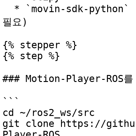
  * `movin-sdk-python` (BVH 파일 로딩 및 실시간 모드에 
필요)

{% stepper %}

{% step %}

### Motion-Player-RO
```

cd ~/ros2_ws/src

git clone https://githu
Player-ROS
