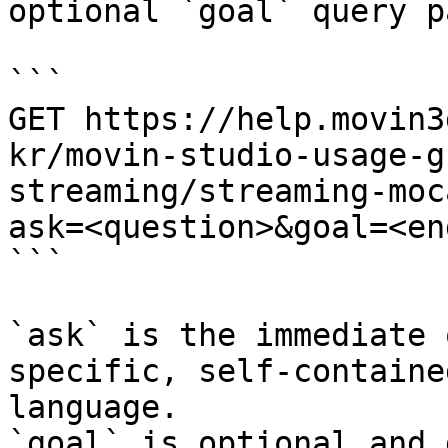
optional `goal` query p
```

GET https://help.movin3
kr/movin-studio-usage-g
streaming/streaming-moc
ask=<question>&goal=<en
```

`ask` is the immediate 
specific, self-containe
language.

`goal` is optional and 