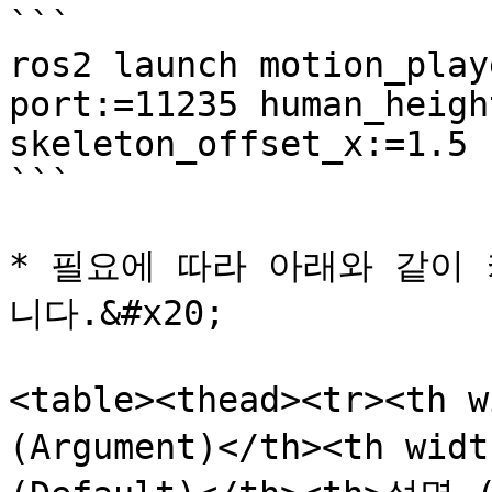
```

ros2 launch motion_play
port:=11235 human_heigh
skeleton_offset_x:=1.5

```

* 필요에 따라 아래와 같이
니다.&#x20;

<table><thead><tr><th 
(Argument)</th><th wid