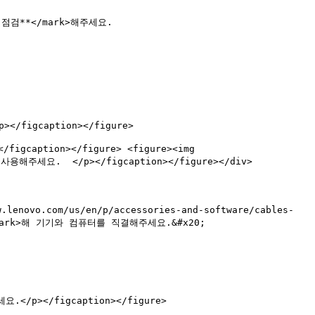
 점검**</mark>해주세요.

</figcaption></figure>

igcaption></figure> <figure><img 
용해주세요.  </p></figcaption></figure></div>

novo.com/us/en/p/accessories-and-software/cables-
**</mark>해 기기와 컴퓨터를 직결해주세요.&#x20;

.</p></figcaption></figure>
