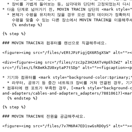
  * 장비를 가볍게 들어보는 등, 삼각대와 단단히 고정되었는지 다시 한 번 확인해주세요.

* 다음 단계로 넘어가기 전, MOVIN TRACIN 상단의 <mark style="
  * 본체가 수평을 유지하지 않을 경우 모션 캡처 데이터가 정확하지 않을 수 있습니다.\

    수평을 맞출 수 있는 다른 장소에서 MOVIN TRACIN을 이용해주세요.

    {% endstep %}

{% step %}

### MOVIN TRACIN과 컴퓨터를 랜선으로 직결해주세요.

<figure><img src="/files/vERtJPzFigjQX6R5gXSW" alt=
<div><figure><img src="/files/rzc2pZ3H2AXTvHpEhIWZ"
src="/files/LfK8eKkZU0xytaP7tSDp" alt=""><figcapt
* 기기와 컴퓨터를 <mark style="background-color:$primar
  * 라우터, 공유기 등 중간 네트워크 장비를 거쳐 연결된 경우, 기기 인식이 되지 않거나 통신 오류가 발생할 수 있습니다.&#x20;

* 컴퓨터에 랜 포트가 부족한 경우, [<mark style="background-color
and-adapters/cables-and-adapters_adapters/78810617
  {% endstep %}

{% step %}

### MOVIN TRACIN에 전원을 공급해주세요.

<figure><img src="/files/7v7M6R47ED1swGsRDOyS" alt=