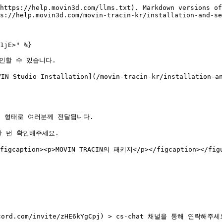
https://help.movin3d.com/llms.txt). Markdown versions of
s://help.movin3d.com/movin-tracin-kr/installation-and-se
1jE>" %}

인할 수 있습니다.

o Installation](/movin-tracin-kr/installation-and
의 형태로 여러분께 전달됩니다.

 번 확인해주세요.

<figcaption><p>MOVIN TRACIN의 패키지</p></figcaption></figu
d.com/invite/zHE6kYgCpj) > cs-chat 채널을 통해 연락해주세요