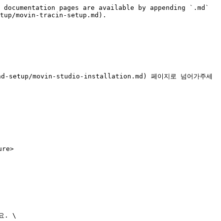
 documentation pages are available by appending `.md` 
tup/movin-tracin-setup.md).

-setup/movin-studio-installation.md) 페이지로 넘어가주세
re>

. \
