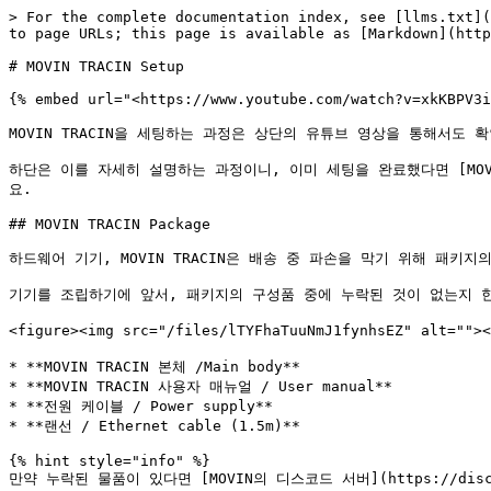
> For the complete documentation index, see [llms.txt](
to page URLs; this page is available as [Markdown](http
# MOVIN TRACIN Setup

{% embed url="<https://www.youtube.com/watch?v=xkKBPV3i
MOVIN TRACIN을 세팅하는 과정은 상단의 유튜브 영상을 통해서도 확
하단은 이를 자세히 설명하는 과정이니, 이미 세팅을 완료했다면 [MOVIN Studi
요.

## MOVIN TRACIN Package

하드웨어 기기, MOVIN TRACIN은 배송 중 파손을 막기 위해 패키지
기기를 조립하기에 앞서, 패키지의 구성품 중에 누락된 것이 없는지 한
<figure><img src="/files/lTYFhaTuuNmJ1fynhsEZ" alt="">
* **MOVIN TRACIN 본체 /Main body**

* **MOVIN TRACIN 사용자 매뉴얼 / User manual**

* **전원 케이블 / Power supply**

* **랜선 / Ethernet cable (1.5m)**

{% hint style="info" %}

만약 누락된 물품이 있다면 [MOVIN의 디스코드 서버](https://discor