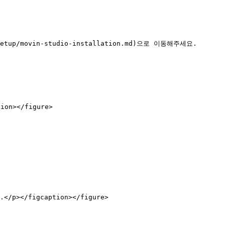
tup/movin-studio-installation.md)으로 이동해주세요.

on></figure>

/p></figcaption></figure>
