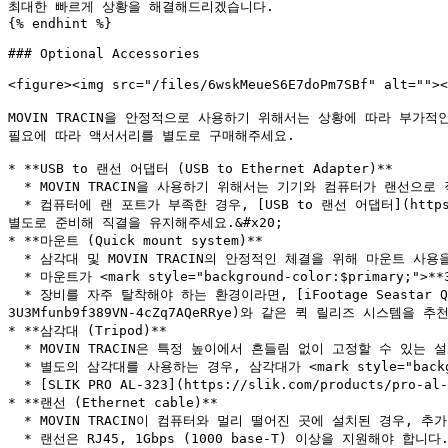
최대한 빠르게 상황을 해결해드리겠습니다.

{% endhint %}

### Optional Accessories

<figure><img src="/files/6wskMeueS6E7doPm7SBf" alt=""
MOVIN TRACIN을 안정적으로 사용하기 위해서는 상황에 따라 부가적
필요에 따라 액서서리를 별도로 구매해주세요.

* **USB to 랜선 어댑터 (USB to Ethernet Adapter)**

  * MOVIN TRACIN을 사용하기 위해서는 기기와 컴퓨터가 랜선으로 직결되어야 합니다.

  * 컴퓨터에 랜 포트가 부족한 경우, [USB to 랜선 어댑터](https://www.lenovo.com/us/en/p/accessories-and-software/cables-and-adapters/cables-and-adapters_adapters/78810617)를 
별도로 준비해 직결을 유지해주세요.&#x20;

* **마운트 (Quick mount system)**

  * 삼각대 및 MOVIN TRACIN의 안정적인 체결을 위해 마운트 사용을 권장합니다.

  * 마운트가 <mark style="background-color:$primary;">**3/8인치 나사산 규격과 호환**</mark>되는지 확인해주세요.

  * 장비를 자주 탈착해야 하는 환경이라면, [iFootage Seastar Q1S](https://www.ifootagegear.com/products/seastars-q1s-quick-release?srsltid=AfmBOoqE2Sg97cH3lxAf9PeM_cH-
3U3Mfunb9f389VN-4cZq7AQeRRye)와 같은 퀵 릴리즈 시스템을 추
* **삼각대 (Tripod)**

  * MOVIN TRACIN은 특정 높이에서 흔들림 없이 고정할 수 있는 설치 환경이 필수적입니다.

  * 별도의 삼각대를 사용하는 경우, 삼각대가 <mark style="background-color:$primary;">**3/8인치 나사산 규격과 호환**</mark>되는지 확인해주세요.

  * [SLIK PRO AL-323](https://slik.com/products/pro-al-323/) 등 MOVIN TRACIN을 안전하게 고정할 수 있는 삼각대의 사용을 추천드립니다.

* **랜선 (Ethernet cable)**

  * MOVIN TRACIN이 컴퓨터와 멀리 떨어진 곳에 설치된 경우, 추가적으로 긴 랜선을 구비해주세요.

  * 랜선은 RJ45, 1Gbps (1000 base-T) 이상을 지원해야 합니다. 안정적인 연결을 위해 CAT6 이상의 랜선을 사용해주세요.
