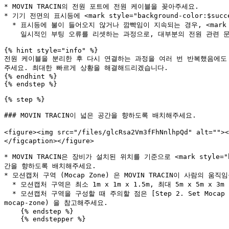
* MOVIN TRACIN의 전원 포트에 전원 케이블을 꽂아주세요.

* 기기 전면의 표시등에 <mark style="background-color:$s
  * 표시등에 불이 들어오지 않거나 깜빡임이 지속되는 경우, <mark style="background-color:$primary;">**전원 케이블을 분리한 후 다시 연결**</mark>해주세요. \

    일시적인 부팅 오류를 리셋하는 과정으로, 대부분의 전원 관련 문제는 위 절차를 통해 정상적으로 복구됩니다.&#x20;

{% hint style="info" %}

전원 케이블을 분리한 후 다시 연결하는 과정을 여러 번 반복했음에도 불구하고 
주세요. 최대한 빠르게 상황을 해결해드리겠습니다.

{% endhint %}

{% endstep %}

{% step %}

### MOVIN TRACIN이 넓은 공간을 향하도록 배치해주세요.

<figure><img src="/files/glcRsa2Vm3fFhNnlhpQd" 
</figcaption></figure>

* MOVIN TRACIN은 장비가 설치된 위치를 기준으로 <mark style="b
간을 향하도록 배치해주세요.

* 모션캡처 구역 (Mocap Zone) 은 MOVIN TRACIN이 사람의 움직
  * 모션캡처 구역은 최소 1m x 1m x 1.5m, 최대 5m x 5m x 3m 크기로 설정할 수 있습니다.&#x20;

  * 모션캡처 구역을 구성할 때 주의할 점은 [Step 2. Set Mocap Zone](/movin-tracin-kr/installation-and-setup/step-2.-set-mocap-zone.md#recommended-steps-for-setting-up-the-
mocap-zone) 을 참고해주세요.

    {% endstep %}

    {% endstepper %}
