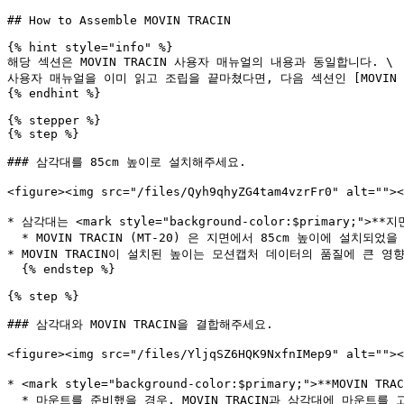
## How to Assemble MOVIN TRACIN

{% hint style="info" %}

해당 섹션은 MOVIN TRACIN 사용자 매뉴얼의 내용과 동일합니다. \

사용자 매뉴얼을 이미 읽고 조립을 끝마쳤다면, 다음 섹션인 [MOVIN Studio I
{% endhint %}

{% stepper %}

{% step %}

### 삼각대를 85cm 높이로 설치해주세요.

<figure><img src="/files/Qyh9qhyZG4tam4vzrFr0" alt=
* 삼각대는 <mark style="background-color:$primary;">*
  * MOVIN TRACIN (MT-20) 은 지면에서 85cm 높이에 설치되었을 때 가장 안정적인 모션캡처 품질을 확보할 수 있습니다.

* MOVIN TRACIN이 설치된 높이는 모션캡처 데이터의 품질에 큰 영향
  {% endstep %}

{% step %}

### 삼각대와 MOVIN TRACIN을 결합해주세요.

<figure><img src="/files/YljqSZ6HQK9NxfnIMep9" alt=
* <mark style="background-color:$primary;">**MOVIN 
  * 마운트를 준비했을 경우, MOVIN TRACIN과 삼각대에 마운트를 고정한 뒤 결합해주세요.
